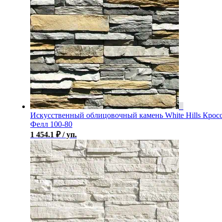
Искусственный облицовочный камень White Hills Крос
Фелл 100-80
1 454.1
₽
/ уп.