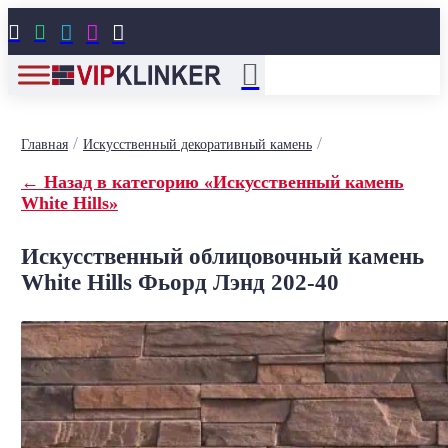





/
/
Главная
Искусственный декоративный камень
← Назад в категорию «Искусственный камень
White Hills»
Искусственный облицовочный камень
White Hills Фьорд Лэнд 202-40