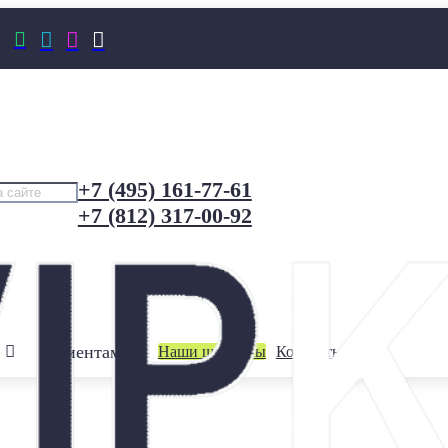




+7 (495) 161-77-61
+7 (812) 317-00-92
Клиентам
Наши шоурумы
Контакты