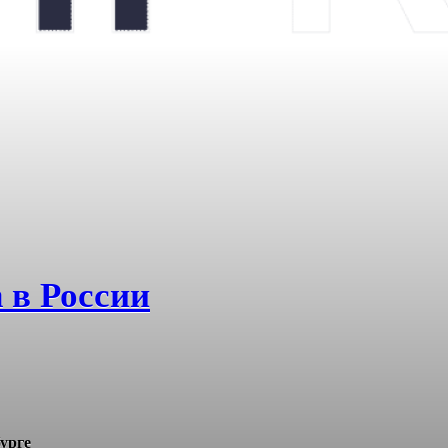
 в России
урге