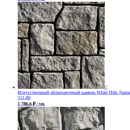
Искусственный облицовочный камень White Hills Даре
511-80
1 786.6
₽
/ уп.