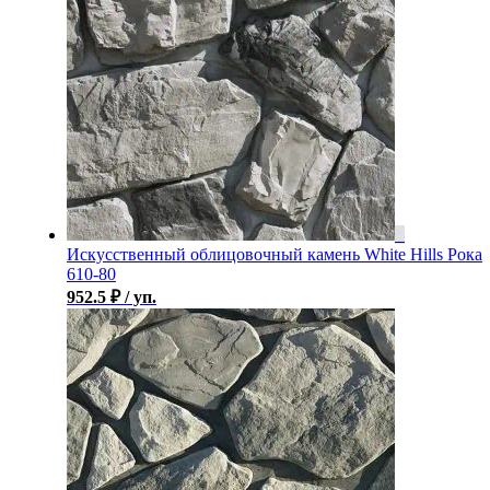
Искусственный облицовочный камень White Hills Рока
610-80
952.5
₽
/ уп.