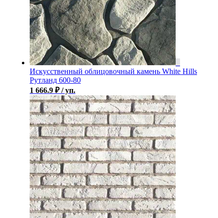
Искусственный облицовочный камень White Hills
Рутланд 600-80
1 666.9
₽
/ уп.