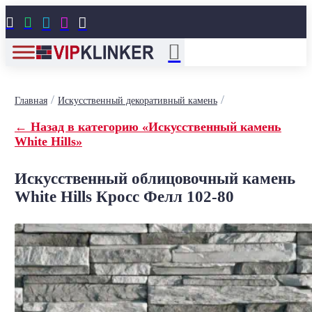





/
/
Главная
Искусственный декоративный камень
← Назад в категорию «Искусственный камень
White Hills»
Искусственный облицовочный камень
White Hills Кросс Фелл 102-80