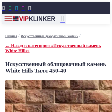





/
/
Главная
Искусственный декоративный камень
← Назад в категорию «Искусственный камень
White Hills»
Искусственный облицовочный камень
White Hills Тилл 450-40