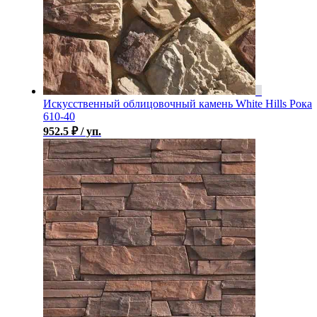
Искусственный облицовочный камень White Hills Рока
610-40
952.5
₽
/ уп.