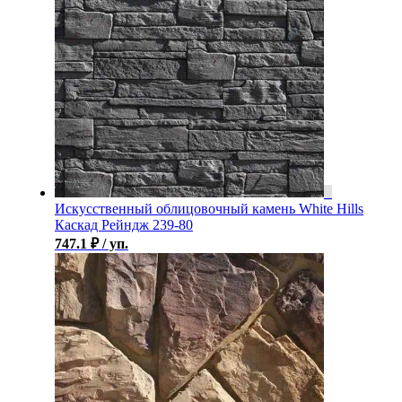
Искусственный облицовочный камень White Hills
Каскад Рейндж 239-80
747.1
₽
/ уп.