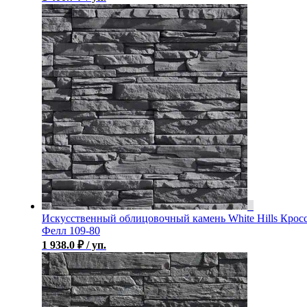
Искусственный облицовочный камень White Hills Крос
Фелл 109-80
1 938.0
₽
/ уп.