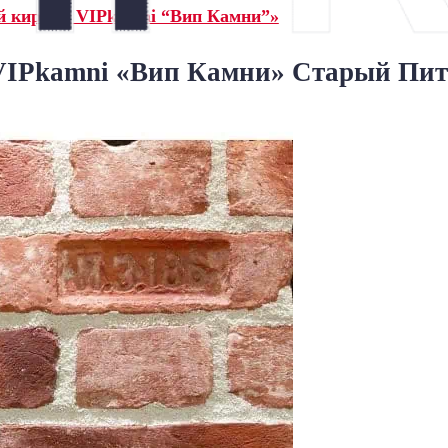
й кирпич VIPkamni “Вип Камни”»
IPkamni «Вип Камни» Старый Пите