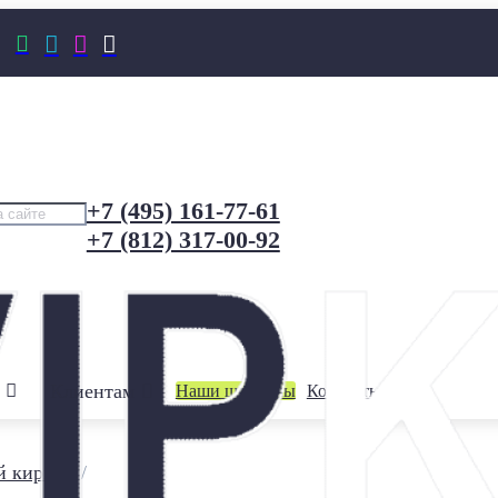




+7 (495) 161-77-61
+7 (812) 317-00-92
Клиентам
Наши шоурумы
Контакты
й кирпич
/