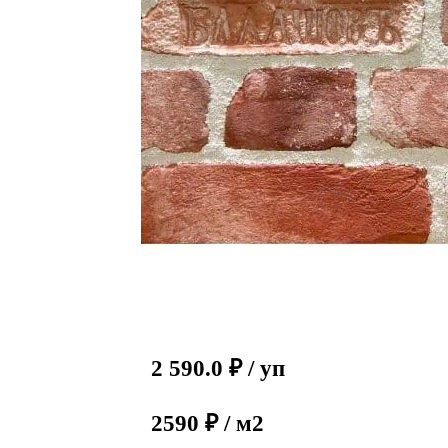
2 590.0
₽
/ уп
2590 ₽ / м2