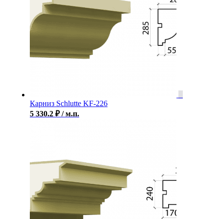
Карниз Schlutte KF-226
5 330.2
₽
/ м.п.