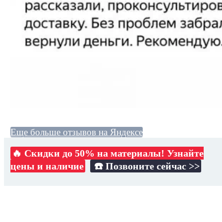
Еще больше отзывов на Яндексе
🔥 Скидки до 50% на материалы! Узнайте
цены и наличие
☎️ Позвоните сейчас >>