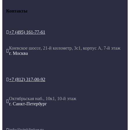
Контакты
+7 (495) 161-77-61

Киевское шоссе, 21-й километр, 3с1, корпус А, 7-й этаж

г. Москва
+7 (812) 317-00-92

Октябрьская наб., 10к1, 10-й этаж

г. Санкт-Петербург
info@vipklinker.ru