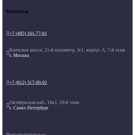
Контакты
+7 (495) 161-77-61

Киевское шоссе, 21-й километр, 3с1, корпус А, 7-й этаж

г. Москва
+7 (812) 317-00-92

Октябрьская наб., 10к1, 10-й этаж

г. Санкт-Петербург
info@vipklinker.ru