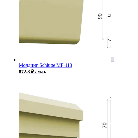
Молдинг Schlutte MF-113
872.8
₽
/ м.п.