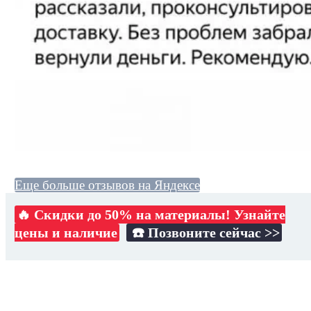
Еще больше отзывов на Яндексе
🔥 Скидки до 50% на материалы! Узнайте
цены и наличие
☎️ Позвоните сейчас >>