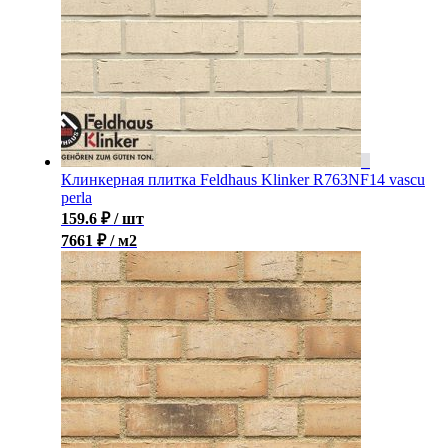
Клинкерная плитка Feldhaus Klinker R763NF14 vascu
perla
159.6
₽
/ шт
7661 ₽ / м2