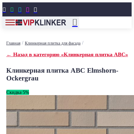





/
/
Главная
Клинкерная плитка для фасада
← Назад в категорию «Клинкерная плитка ABC»
Клинкерная плитка ABC Elmshorn-
Ockergrau
Скидка 5%