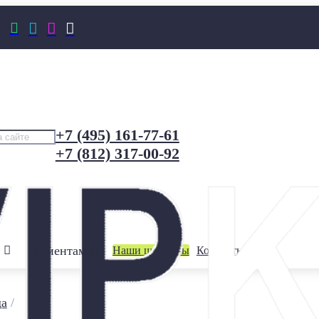




+7 (495) 161-77-61
+7 (812) 317-00-92
Клиентам
Наши шоурумы
Контакты
да
/