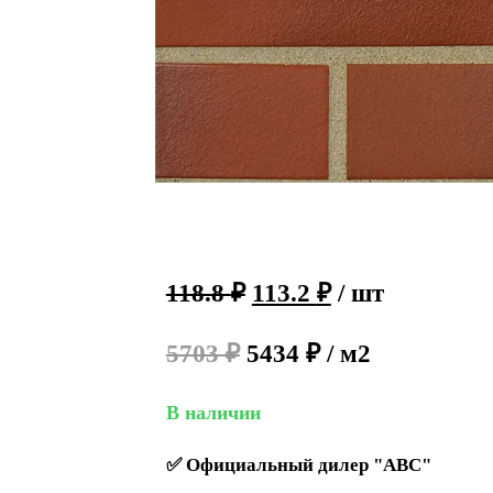
118.8
₽
113.2
₽
/ шт
5703 ₽
5434 ₽ / м2
В наличии
✅
Официальный дилер "ABC"