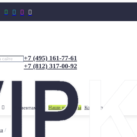




+7 (495) 161-77-61
+7 (812) 317-00-92
Клиентам
Наши шоурумы
Контакты
да
/