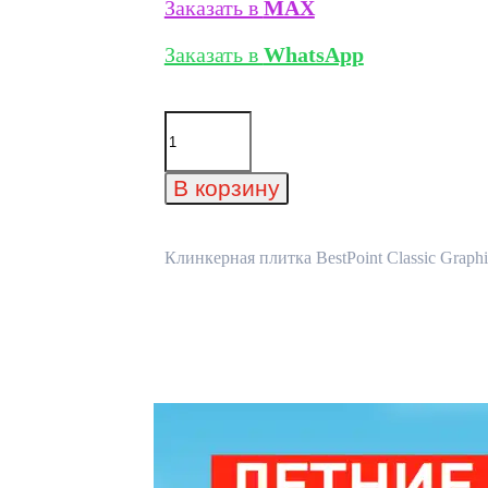
Заказать в
MAX
Заказать в
WhatsApp
Количество
товара
Клинкерная
плитка
В корзину
BestPoint
Classic
Graphite
245*65*8,5
Клинкерная плитка BestPoint Classic Graph
мм