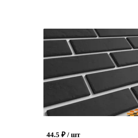
44.5
₽
/ шт