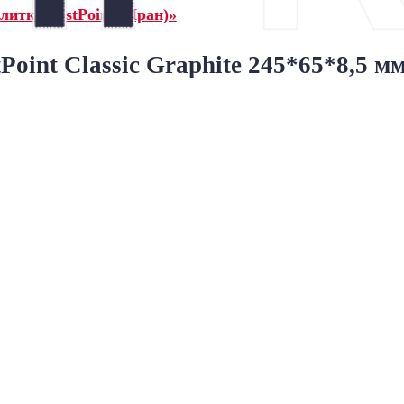
итка BestPoint (Иран)»
oint Classic Graphite 245*65*8,5 м