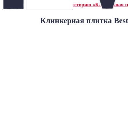
← Назад в категорию «Клинкерная пл
Клинкерная плитка BestP