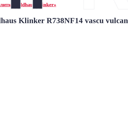
итка Feldhaus Klinker»
aus Klinker R738NF14 vascu vulcan