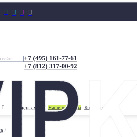




+7 (495) 161-77-61
+7 (812) 317-00-92
Клиентам
Наши шоурумы
Контакты
да
/