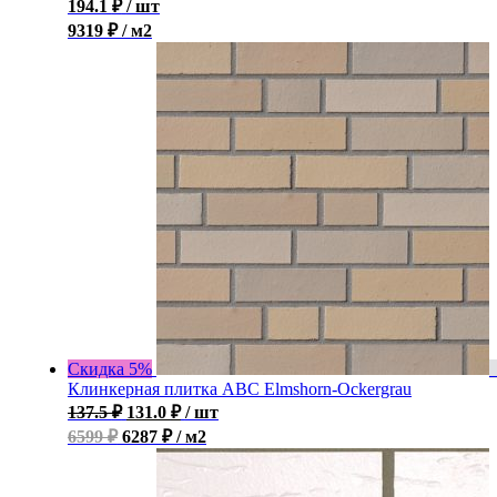
194.1
₽
/ шт
9319 ₽ / м2
Скидка 5%
Клинкерная плитка ABC Elmshorn-Ockergrau
137.5
₽
131.0
₽
/ шт
6599 ₽
6287 ₽ / м2