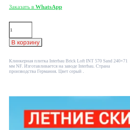
Заказать в
WhatsApp
Количество
товара
Клинкерная
плитка
В корзину
Interbau
Brick
Loft
INT
Клинкерная плитка Interbau Brick Loft INT 570 Sand 240×71
570
мм NF. Изготавливается на заводе Interbau. Страна
Sand
производства Германия. Цвет серый .
240x71
мм
NF