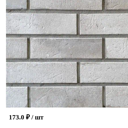
173.0
₽
/ шт