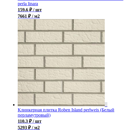
perla linara
159.6
₽
/ шт
7661 ₽ / м2
Клинкерная плитка Roben Island perlweis (Белый
перламутровый)
110.3
₽
/ шт
5293 ₽ / м2