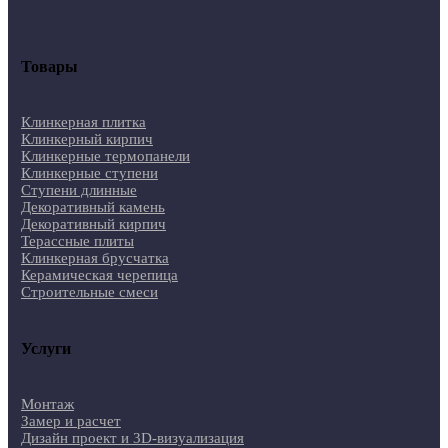
Товары
Клинкерная плитка
Клинкерный кирпич
Клинкерные термопанели
Клинкерные ступени
Ступени длинные
Декоративный камень
Декоративный кирпич
Терассные плиты
Клинкерная брусчатка
Керамическая черепица
Строительные смеси
Услуги
Монтаж
Замер и расчет
Дизайн проект и 3D-визуализация