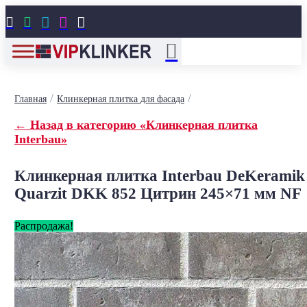





/
/
Главная
Клинкерная плитка для фасада
← Назад в категорию «Клинкерная плитка
Interbau»
Клинкерная плитка Interbau DeKeramik
Quarzit DKK 852 Цитрин 245×71 мм NF
Распродажа!