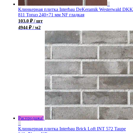
Клинкерная плитка Interbau DeKeramik Westerwald DKK
811 Топаз 240×71 мм NF гладкая
103.0
₽
/ шт
4944 ₽ / м2
Распродажа!
Клинкерная плитка Interbau Brick Loft INT 572 Taupe