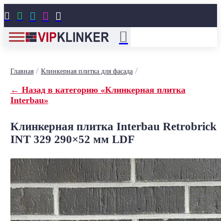





/
/
Главная
Клинкерная плитка для фасада
← Назад в категорию «Клинкерная плитка
Interbau»
Клинкерная плитка Interbau Retrobrick
INT 329 290×52 мм LDF