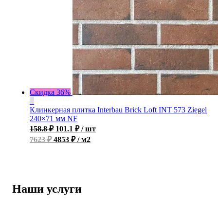
Скидка 36%
Клинкерная плитка Interbau Brick Loft INT 573 Ziegel
240×71 мм NF
158.8
₽
101.1
₽
/ шт
7623 ₽
4853 ₽ / м2
Наши услуги