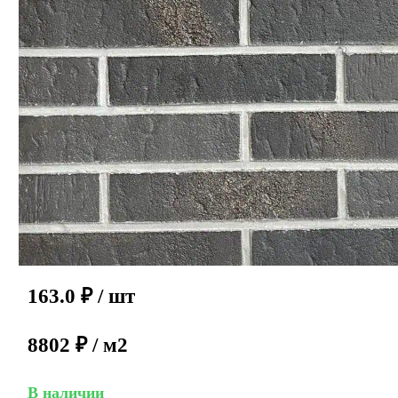
163.0
₽
/ шт
8802 ₽ / м2
В наличии