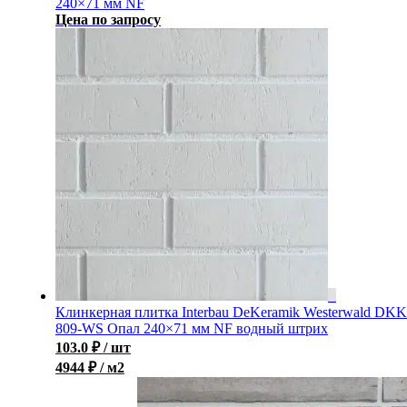
240×71 мм NF
Цена по запросу
Клинкерная плитка Interbau DeKeramik Westerwald DKK
809-WS Опал 240×71 мм NF водный штрих
103.0
₽
/ шт
4944 ₽ / м2