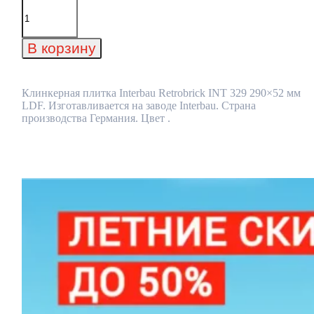
Количество
товара
Клинкерная
плитка
В корзину
Interbau
Retrobrick
INT
329
Клинкерная плитка Interbau Retrobrick INT 329 290×52 мм
290x52
LDF. Изготавливается на заводе Interbau. Страна
мм
производства Германия. Цвет .
LDF