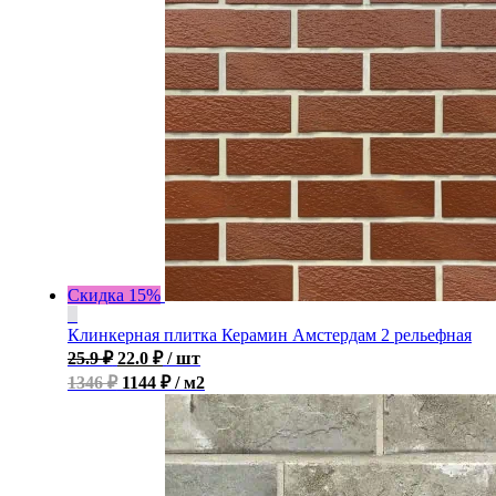
Скидка 15%
Клинкерная плитка Керамин Амстердам 2 рельефная
25.9
₽
22.0
₽
/ шт
1346 ₽
1144 ₽ / м2