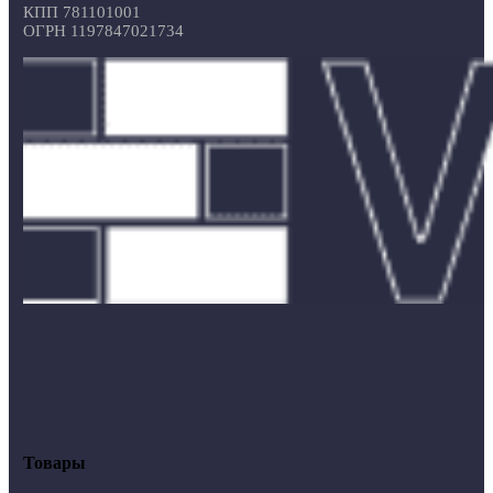
КПП 781101001
ОГРН 1197847021734
Товары