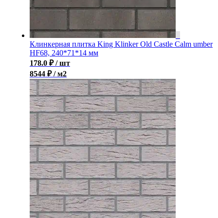
Клинкерная плитка King Klinker Old Castle Calm umber
HF68, 240*71*14 мм
178.0
₽
/ шт
8544 ₽ / м2