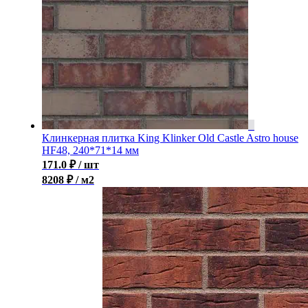
Клинкерная плитка King Klinker Old Castle Astro house
HF48, 240*71*14 мм
171.0
₽
/ шт
8208 ₽ / м2