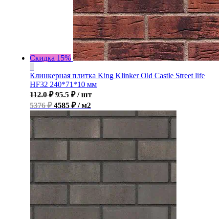
Скидка 15%
Клинкерная плитка King Klinker Old Castle Street life
HF32 240*71*10 мм
112.0
₽
95.5
₽
/ шт
5376 ₽
4585 ₽ / м2