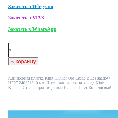
Заказать в
Telegram
Заказать в
MAX
Заказать в
WhatsApp
Количество
товара
Клинкерная
плитка
В корзину
King
Klinker
Old
Castle
Клинкерная плитка King Klinker Old Castle Blues shadow
Blues
HF27 240*71*10 мм. Изготавливается на заводе King
shadow
Klinker. Страна производства Польша. Цвет Коричневый .
HF27
240*71*10
мм