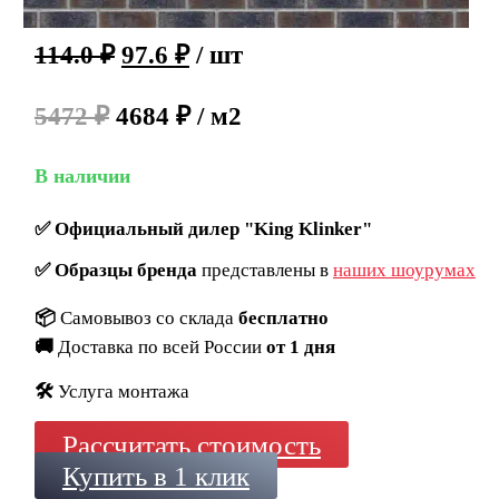
114.0
₽
97.6
₽
/ шт
5472 ₽
4684 ₽ / м2
В наличии
✅
Официальный дилер "King Klinker"
✅
Образцы бренда
представлены в
наших шоурумах
📦
Самовывоз со склада
бесплатно
🚚
Доставка по всей России
от 1 дня
🛠️
Услуга монтажа
Рассчитать стоимость
Купить в 1 клик