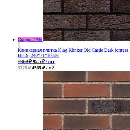
Скидка 15%
Клинкерная плитка King Klinker Old Castle Dark fortress
HF19, 240*71*10 мм
112.0
₽
95.5
₽
/ шт
5376 ₽
4585 ₽ / м2