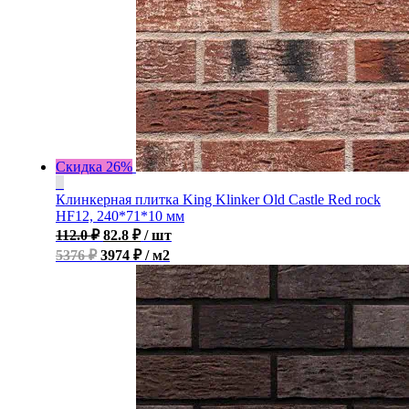
Скидка 26%
Клинкерная плитка King Klinker Old Castle Red rock
HF12, 240*71*10 мм
112.0
₽
82.8
₽
/ шт
5376 ₽
3974 ₽ / м2