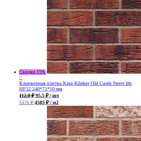
Скидка 15%
Клинкерная плитка King Klinker Old Castle Street life
HF32 240*71*10 мм
112.0
₽
95.5
₽
/ шт
5376 ₽
4585 ₽ / м2