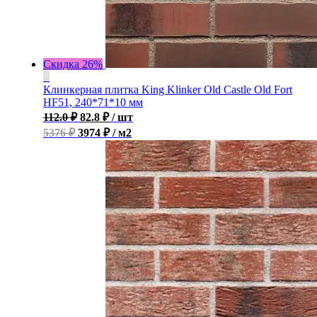
Скидка 26%
Клинкерная плитка King Klinker Old Castle Old Fort
HF51, 240*71*10 мм
112.0
₽
82.8
₽
/ шт
5376 ₽
3974 ₽ / м2