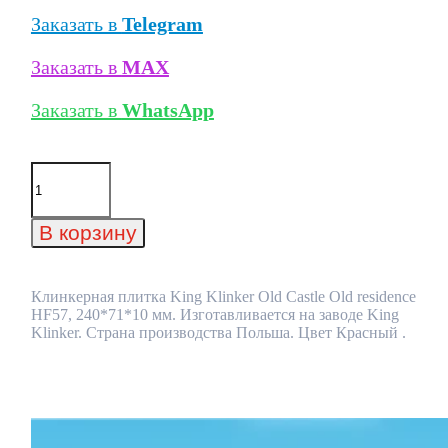
Заказать в
Telegram
Заказать в
MAX
Заказать в
WhatsApp
Количество
товара
Клинкерная
плитка
В корзину
King
Klinker
Old
Castle
Клинкерная плитка King Klinker Old Castle Old residence
Old
HF57, 240*71*10 мм. Изготавливается на заводе King
residence
Klinker. Страна производства Польша. Цвет Красный .
HF57,
240*71*10
мм