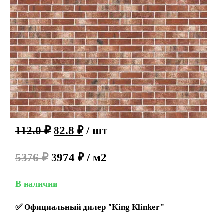
112.0
₽
82.8
₽
/ шт
5376 ₽
3974 ₽ / м2
В наличии
✅
Официальный дилер "King Klinker"