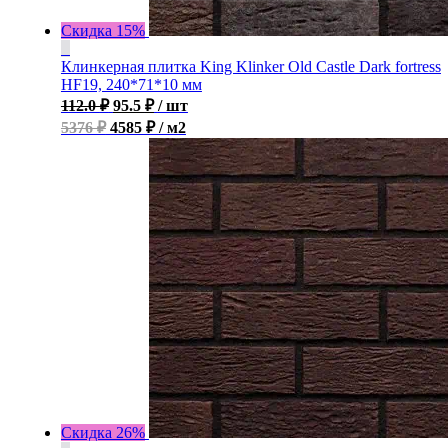
Скидка 15%
Клинкерная плитка King Klinker Old Castle Dark fortress
HF19, 240*71*10 мм
112.0
₽
95.5
₽
/ шт
5376 ₽
4585 ₽ / м2
Скидка 26%