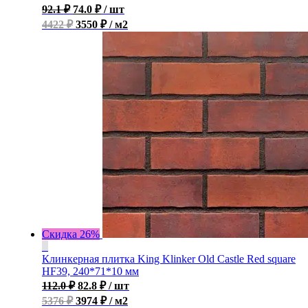
92.1
₽
74.0
₽
/ шт
4422 ₽
3550 ₽ / м2
Скидка 26%
Клинкерная плитка King Klinker Old Castle Red square
HF39, 240*71*10 мм
112.0
₽
82.8
₽
/ шт
5376 ₽
3974 ₽ / м2