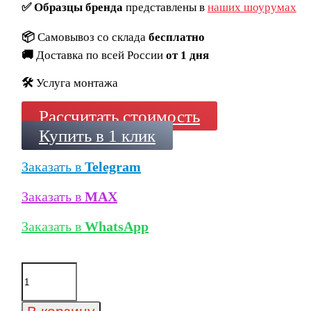
✅
Образцы бренда
представлены в
наших шоурумах
📦
Самовывоз со склада
бесплатно
🚚
Доставка по всей России
от 1 дня
🛠️
Услуга монтажа
Рассчитать стоимость
Купить в 1 клик
Заказать в
Telegram
Заказать в
MAX
Заказать в
WhatsApp
Количество
товара
Клинкерная
плитка