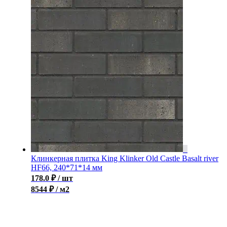
Клинкерная плитка King Klinker Old Castle Basalt river
HF66, 240*71*14 мм
178.0
₽
/ шт
8544 ₽ / м2