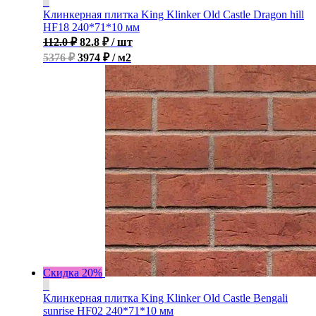
Клинкерная плитка King Klinker Old Castle Dragon hill
HF18 240*71*10 мм
112.0
₽
82.8
₽
/ шт
5376 ₽
3974 ₽ / м2
Скидка 20%
Клинкерная плитка King Klinker Old Castle Bengali
sunrise HF02 240*71*10 мм