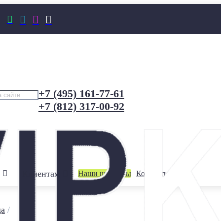




+7 (495) 161-77-61
+7 (812) 317-00-92
Клиентам
Наши шоурумы
Контакты
да
/