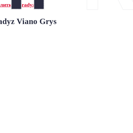
литка Paradyz»
dyz Viano Grys