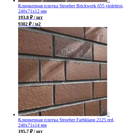
Клинкерная плитка Stroeher Brickwerk 655 violettrot,
240x71x12 мм
193.8
₽
/ шт
9302 ₽ / м2
Клинкерная плитка Stroeher Farbklang 2125 red,
240x71x14 мм
195.7
₽
/ шт