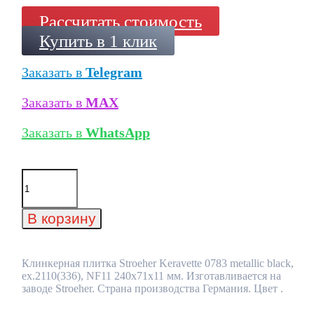
Рассчитать стоимость
Купить в 1 клик
Заказать в
Telegram
Заказать в
MAX
Заказать в
WhatsApp
Количество
товара
Клинкерная
плитка
В корзину
Stroeher
Keravette
0783
metallic
Клинкерная плитка Stroeher Keravette 0783 metallic black,
black,
ex.2110(336), NF11 240x71x11 мм. Изготавливается на
ex.2110(336),
заводе Stroeher. Страна производства Германия. Цвет .
NF11
240x71x11