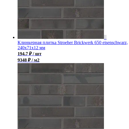
Клинкерная плитка Stroeher Brickwerk 650 eisenschwarz,
240x71x12 мм
194.7
₽
/ шт
9348 ₽ / м2