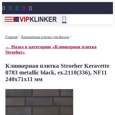





/
/
Главная
Клинкерная плитка для фасада
← Назад в категорию «Клинкерная плитка
Stroeher»
Клинкерная плитка Stroeher Keravette
0783 metallic black, ex.2110(336), NF11
240x71x11 мм