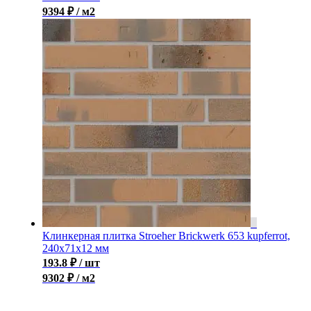
9394 ₽ / м2
Клинкерная плитка Stroeher Brickwerk 653 kupferrot,
240x71x12 мм
193.8
₽
/ шт
9302 ₽ / м2