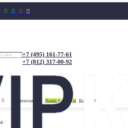




+7 (495) 161-77-61
+7 (812) 317-00-92
Клиентам
Наши шоурумы
Контакты
да
/