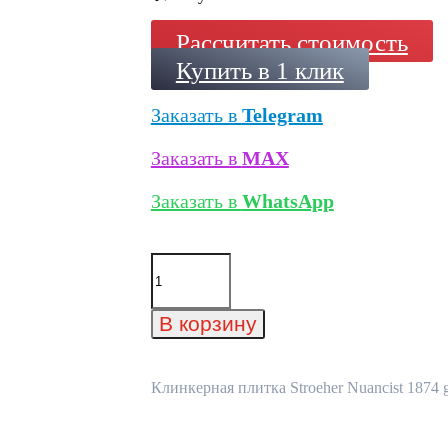
Рассчитать стоимость
Купить в 1 клик
Заказать в
Telegram
Заказать в
MAX
Заказать в
WhatsApp
Количество
товара
Клинкерная
плитка
В корзину
Stroeher
Nuancist
1874
grey,
Клинкерная плитка Stroeher Nuancist 1874 g
290x52x14
мм