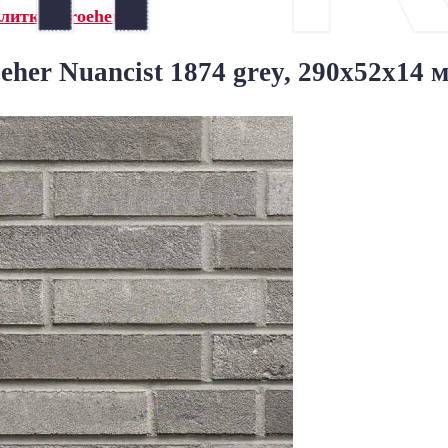
литка Stroeher»
her Nuancist 1874 grey, 290x52x14 