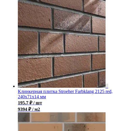
Клинкерная плитка Stroeher Farbklang 2125 red,
240x71x14 мм
195.7
₽
/ шт
9394 ₽ / м2