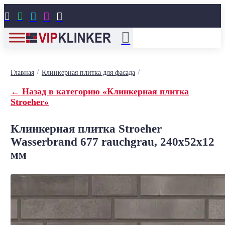





/
/
Главная
Клинкерная плитка для фасада
← Назад в категорию «Клинкерная плитка
Stroeher»
Клинкерная плитка Stroeher
Wasserbrand 677 rauchgrau, 240x52x12
мм