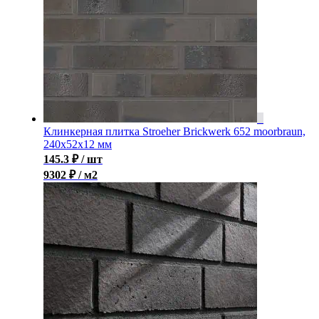
Клинкерная плитка Stroeher Brickwerk 652 moorbraun,
240x52x12 мм
145.3
₽
/ шт
9302 ₽ / м2