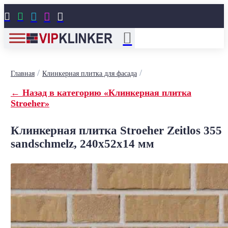





/
/
Главная
Клинкерная плитка для фасада
← Назад в категорию «Клинкерная плитка
Stroeher»
Клинкерная плитка Stroeher Zeitlos 355
sandschmelz, 240x52x14 мм