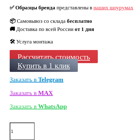
✅
Образцы бренда
представлены в
наших шоурумах
📦
Самовывоз со склада
бесплатно
🚚
Доставка по всей России
от 1 дня
🛠️
Услуга монтажа
Рассчитать стоимость
Купить в 1 клик
Заказать в
Telegram
Заказать в
MAX
Заказать в
WhatsApp
Количество
товара
Клинкерная