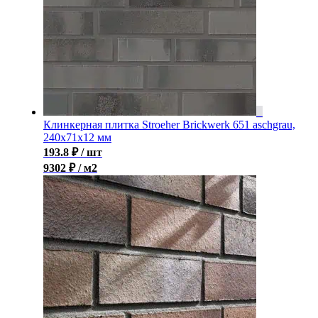
Клинкерная плитка Stroeher Brickwerk 651 aschgrau,
240x71x12 мм
193.8
₽
/ шт
9302 ₽ / м2