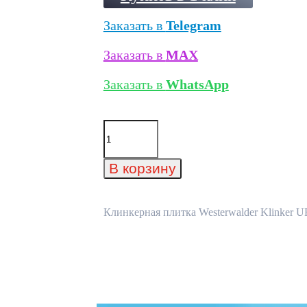
Заказать в
Telegram
Заказать в
MAX
Заказать в
WhatsApp
Количество
товара
Клинкерная
плитка
В корзину
Westerwalder
Klinker
URBAN
WK125
Клинкерная плитка Westerwalder Klinker 
Brown,
240*52*10
мм