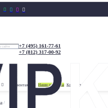




+7 (495) 161-77-61
+7 (812) 317-00-92
Клиентам
Наши шоурумы
Контакты
да
/