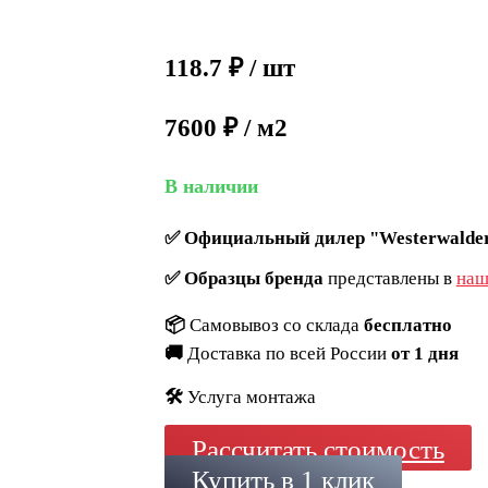
118.7
₽
/ шт
7600 ₽ / м2
В наличии
✅
Официальный дилер "Westerwalder
✅
Образцы бренда
представлены в
наш
📦
Самовывоз со склада
бесплатно
🚚
Доставка по всей России
от 1 дня
🛠️
Услуга монтажа
Рассчитать стоимость
Купить в 1 клик