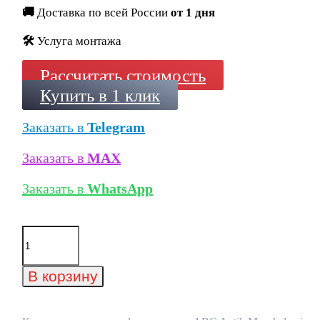
🚚
Доставка по всей России
от 1 дня
🛠️
Услуга монтажа
Рассчитать стоимость
Купить в 1 клик
Заказать в
Telegram
Заказать в
MAX
Заказать в
WhatsApp
Количество
товара
Клинкерная
ступень
В корзину
флорентинер
ABC
Antik