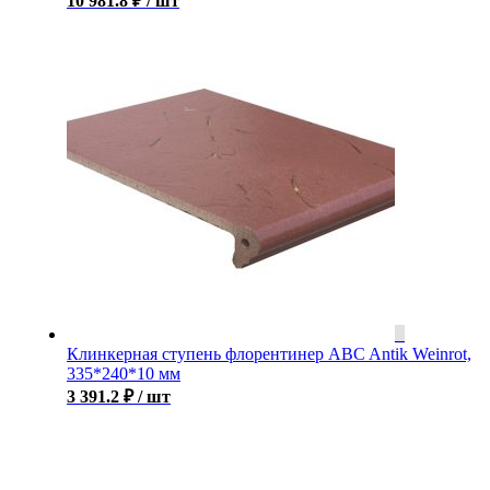
10 981.8
₽
/ шт
Клинкерная ступень флорентинер ABC Antik Weinrot,
335*240*10 мм
3 391.2
₽
/ шт