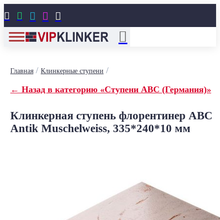





/
/
Главная
Клинкерные ступени
← Назад в категорию «Ступени ABC (Германия)»
Клинкерная ступень флорентинер ABC
Antik Muschelweiss, 335*240*10 мм