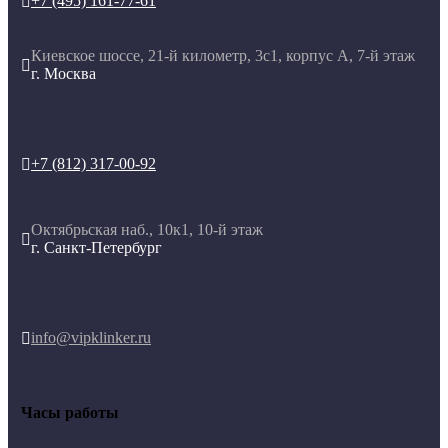
+7 (495) 161-77-61

Киевское шоссе, 21-й километр, 3с1, корпус А, 7-й этаж

г. Москва
+7 (812) 317-00-92

Октябрьская наб., 10к1, 10-й этаж

г. Санкт-Петербург
info@vipklinker.ru

Часы работы