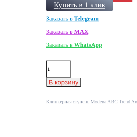
Купить в 1 клик
Заказать в
Telegram
Заказать в
MAX
Заказать в
WhatsApp
Количество
товара
Клинкерная
ступень
В корзину
Modena
ABC
Trend
Anthrazit-
Клинкерная ступень Modena ABC Trend Anth
dunkelgrau,
345*310*10
мм