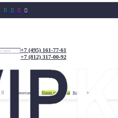




+7 (495) 161-77-61
+7 (812) 317-00-92
Клиентам
Наши шоурумы
Контакты