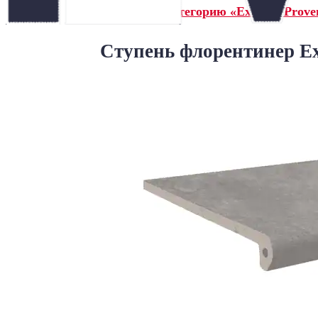
← Назад в категорию «Exagres Prove
Ступень флорентинер Ex