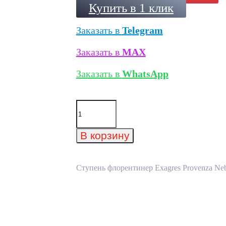
Купить в 1 клик
Заказать в
Telegram
Заказать в
MAX
Заказать в
WhatsApp
Количество
товара
Ступень
флорентинер
В корзину
Exagres
Provenza
Nebbia,
330x330x40x13
Ступень флорентинер Exagres Provenza Neb
мм