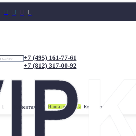




+7 (495) 161-77-61
+7 (812) 317-00-92
Клиентам
Наши шоурумы
Контакты