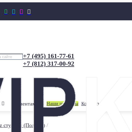




+7 (495) 161-77-61
+7 (812) 317-00-92
Клиентам
Наши шоурумы
Контакты
z ступени (Польша)
/