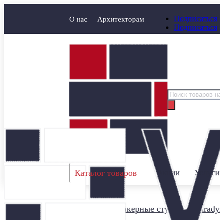
Подписаться
О нас
Архитекторам
Подписаться
Поиск
товаров
Каталог товаров
Акции
Услуги
Главная
/
Клинкерные ступени
/
Parady