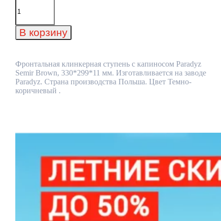
Количество
товара
Фронтальная
клинкерная
В корзину
ступень
с
капиносом
Paradyz
Фронтальная клинкерная ступень с капиносом Paradyz
Semir
Semir Brown, 330*299*11 мм. Изготавливается на заводе
Brown,
Paradyz. Страна производства Польша. Цвет Темно-
330*299*11
коричневый .
мм