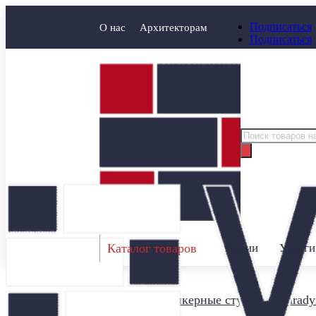
Подписаться
О нас
Архитекторам
Подписаться
Поиск
товаров
Каталог товаров
Акции
Услуги
Главная
/
Клинкерные ступени
/
Parady