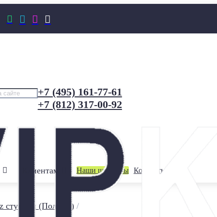




+7 (495) 161-77-61
+7 (812) 317-00-92
Клиентам
Наши шоурумы
Контакты
z ступени (Польша)
/