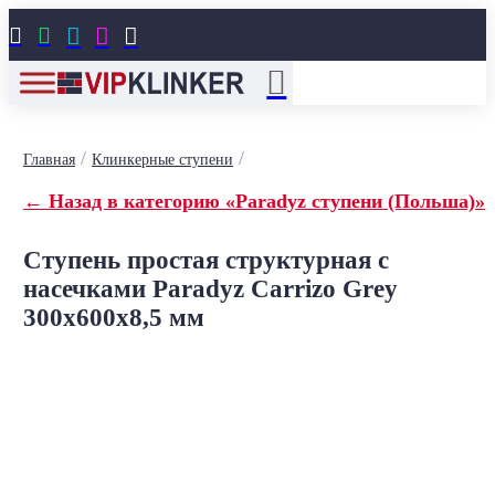





/
/
Главная
Клинкерные ступени
← Назад в категорию «Paradyz ступени (Польша)»
Ступень простая структурная с
насечками Paradyz Carrizo Grey
300x600x8,5 мм