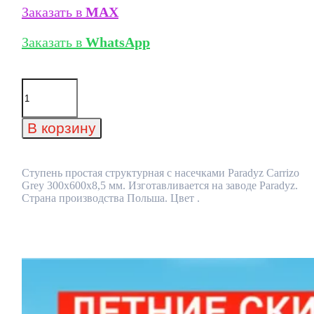
Заказать в
MAX
Заказать в
WhatsApp
Количество
товара
Ступень
простая
В корзину
структурная
с
насечками
Paradyz
Ступень простая структурная с насечками Paradyz Carrizo
Carrizo
Grey 300x600x8,5 мм. Изготавливается на заводе Paradyz.
Grey
Страна производства Польша. Цвет .
300x600x8,5
мм