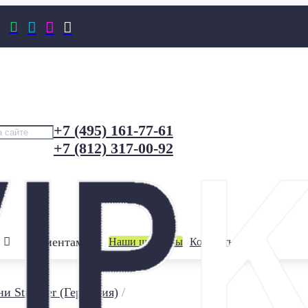




+7 (495) 161-77-61
+7 (812) 317-00-92
Клиентам
Наши шоурумы
Контакты
и Stroeher (Германия)
/