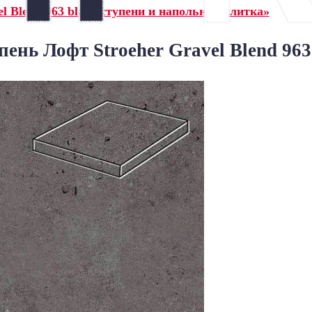
l Blend 963 black ступени и напольная плитка»
ень Лофт Stroeher Gravel Blend 963