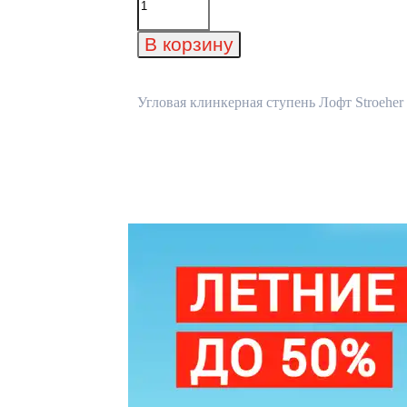
товара
Угловая
клинкерная
В корзину
ступень
Лофт
Stroeher
Gravel
Угловая клинкерная ступень Лофт Stroeher 
Blend
963
Black
340х340х35х11
мм