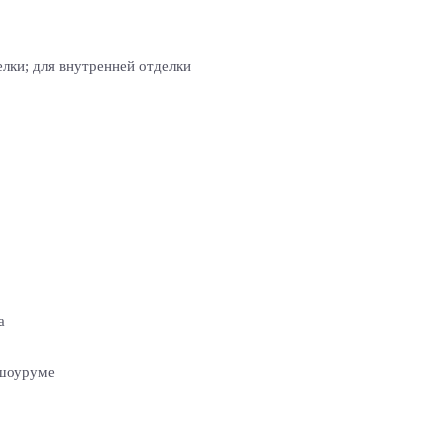
лки; для внутренней отделки
а
 шоуруме