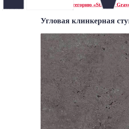
← Назад в категорию «Stroeher Grave
Угловая клинкерная ступ