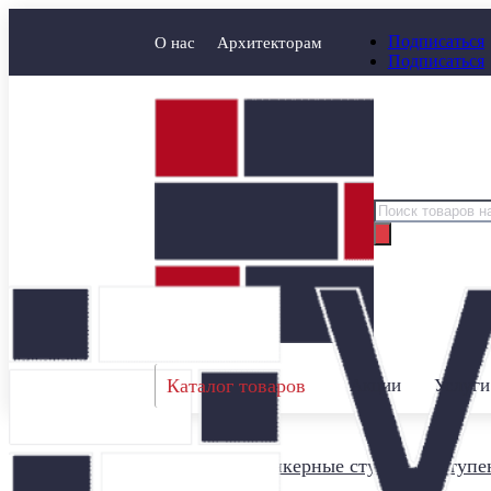
Подписаться
О нас
Архитекторам
Подписаться
Поиск
товаров
Каталог товаров
Акции
Услуги
Главная
/
Клинкерные ступени
/
Ступен