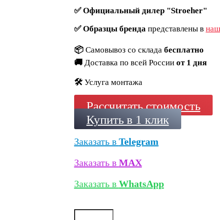
✅
Официальный дилер "Stroeher"
✅
Образцы бренда
представлены в
наш
📦
Самовывоз со склада
бесплатно
🚚
Доставка по всей России
от 1 дня
🛠️
Услуга монтажа
Рассчитать стоимость
Купить в 1 клик
Заказать в
Telegram
Заказать в
MAX
Заказать в
WhatsApp
Количество