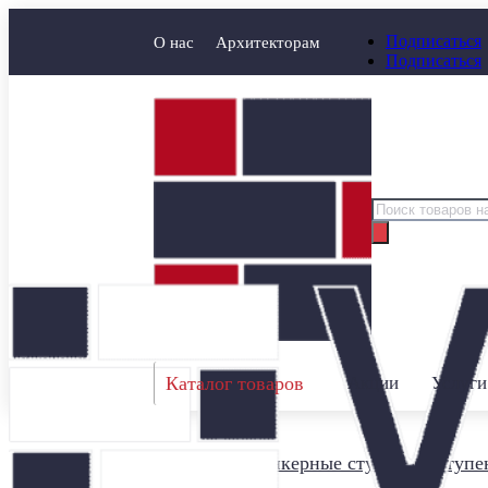
Подписаться
О нас
Архитекторам
Подписаться
Поиск
товаров
Каталог товаров
Акции
Услуги
Главная
/
Клинкерные ступени
/
Ступен