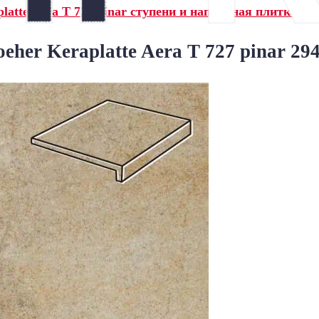
latte Aera Т 727 pinar ступени и напольная плитка»
eher Keraplatte Aera T 727 pinar 2