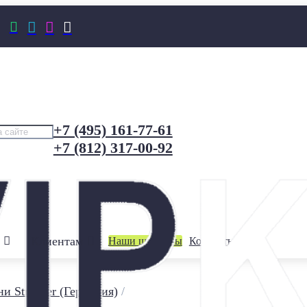




+7 (495) 161-77-61
+7 (812) 317-00-92
Клиентам
Наши шоурумы
Контакты
и Stroeher (Германия)
/