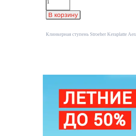
товара
Клинкерная
ступень
В корзину
Stroeher
Keraplatte
Aera
T
Клинкерная ступень Stroeher Keraplatte Aer
727
pinar
294x175x52x10
мм