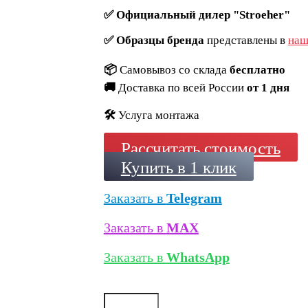
✅
Официальный дилер "Stroeher"
✅
Образцы бренда
представлены в
наш
📦
Самовывоз со склада
бесплатно
🚚
Доставка по всей России
от 1 дня
🛠️
Услуга монтажа
Рассчитать стоимость
Купить в 1 клик
Заказать в
Telegram
Заказать в
MAX
Заказать в
WhatsApp
Количество