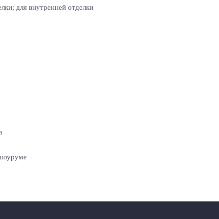
лки; для внутренней отделки
а
 шоуруме