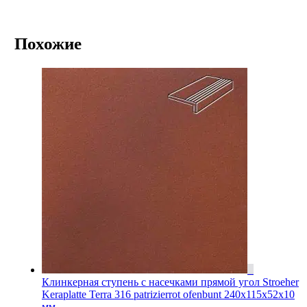
Похожие
Клинкерная ступень с насечками прямой угол Stroeher
Keraplatte Terra 316 patrizierrot ofenbunt 240х115х52х10
мм