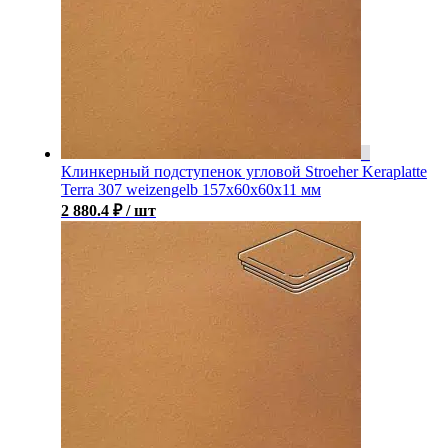
Клинкерный подступенок угловой Stroeher Keraplatte
Terra 307 weizengelb 157х60х60х11 мм
2 880.4
₽
/ шт