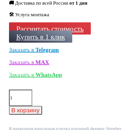
🚚
Доставка по всей России
от 1 дня
🛠️
Услуга монтажа
Рассчитать стоимость
Купить в 1 клик
Заказать в
Telegram
Заказать в
MAX
Заказать в
WhatsApp
Количество
товара
Клинкерная
напольная
В корзину
плитка
крупный
формат
Stroeher
Клинкерная напольная плитка крупный формат Stroeher