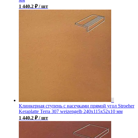
1 440.2
₽
/ шт
Клинкерная ступень с насечками прямой угол Stroeher
Keraplatte Terra 307 weizengelb 240х115х52х10 мм
1 440.2
₽
/ шт