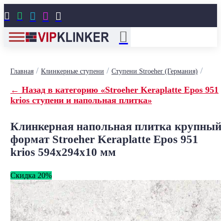





/
/
/
Главная
Клинкерные ступени
Ступени Stroeher (Германия)
← Назад в категорию «Stroeher Keraplatte Epos 951
krios ступени и напольная плитка»
Клинкерная напольная плитка крупны
формат Stroeher Keraplatte Epos 951
krios 594х294х10 мм
Скидка 20%