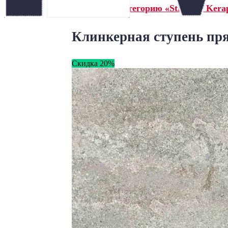
← Назад в категорию «Stroeher Kerap
Клинкерная ступень прям
Скидка 20%