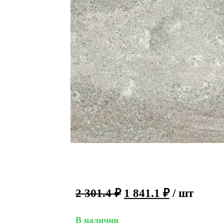
2 301.4
₽
1 841.1
₽
/ шт
В наличии