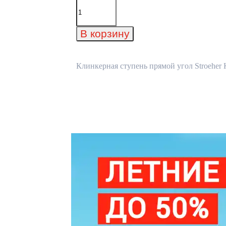
Количество
товара
Клинкерная
ступень
В корзину
прямой
угол
Stroeher
Keraplatte
Клинкерная ступень прямой угол Stroeher K
Epos
952
pidra
294x175x52x10
мм