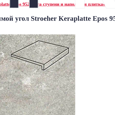
latte Epos 952 pidra ступени и напольная плитка»
ой угол Stroeher Keraplatte Epos 9