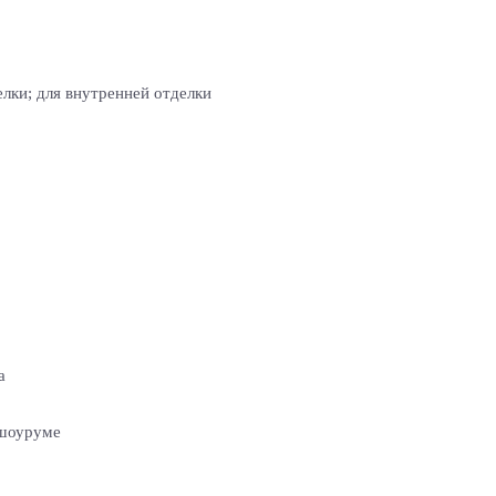
лки; для внутренней отделки
а
 шоуруме