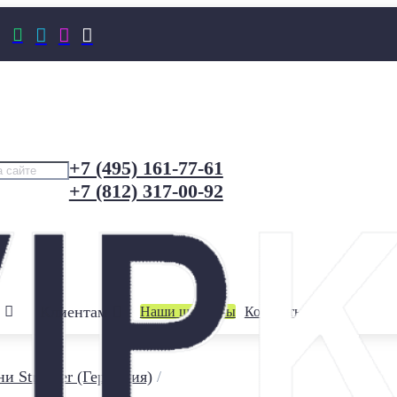




+7 (495) 161-77-61
+7 (812) 317-00-92
Клиентам
Наши шоурумы
Контакты
и Stroeher (Германия)
/