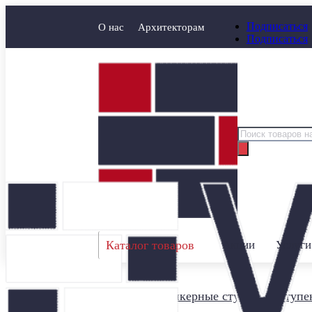
Подписаться
О нас
Архитекторам
Подписаться
Поиск
товаров
Каталог товаров
Акции
Услуги
Главная
/
Клинкерные ступени
/
Ступен