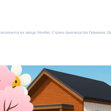
авливается на заводе Stroeher. Страна производства Германия. Цв