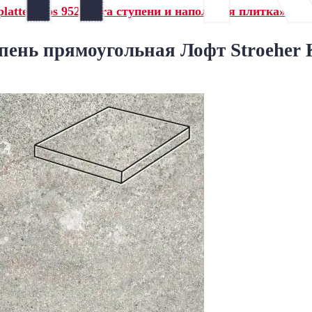
latte Epos 952 pidra ступени и напольная плитка»
ень прямоугольная Лофт Stroeher K