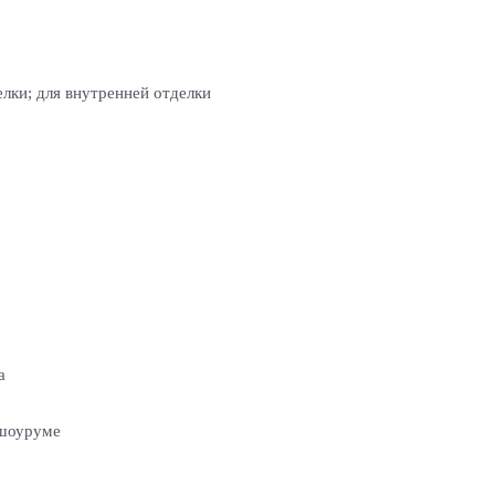
лки; для внутренней отделки
а
 шоуруме