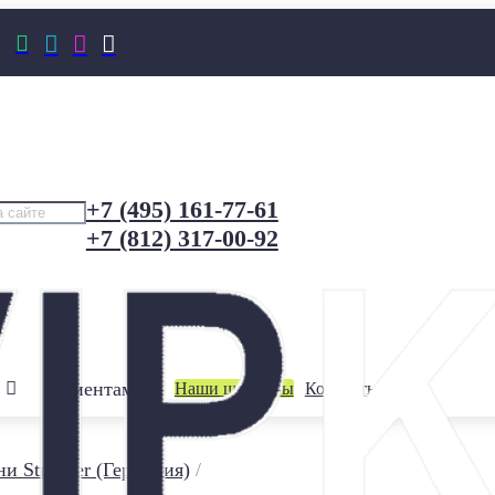




+7 (495) 161-77-61
+7 (812) 317-00-92
Клиентам
Наши шоурумы
Контакты
и Stroeher (Германия)
/