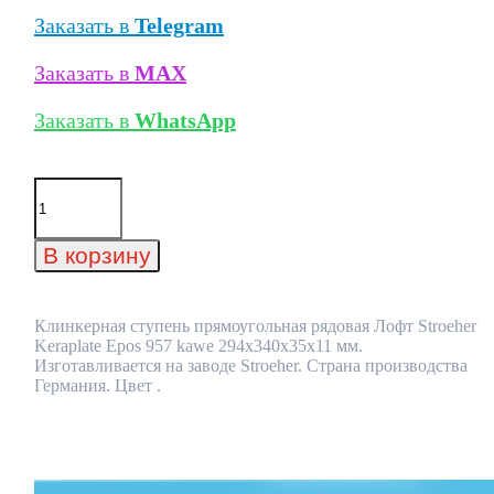
Заказать в
Telegram
Заказать в
MAX
Заказать в
WhatsApp
Количество
товара
Клинкерная
ступень
В корзину
прямоугольная
рядовая
Лофт
Stroeher
Клинкерная ступень прямоугольная рядовая Лофт Stroeher
Keraplate
Keraplate Epos 957 kawe 294х340х35х11 мм.
Epos
Изготавливается на заводе Stroeher. Страна производства
957
Германия. Цвет .
kawe
294х340х35х11
мм