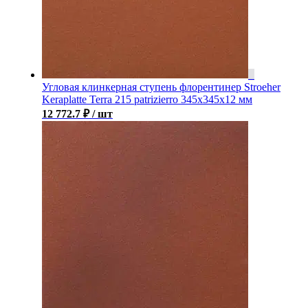
Угловая клинкерная ступень флорентинер Stroeher
Keraplatte Terra 215 patrizierro 345х345х12 мм
12 772.7
₽
/ шт