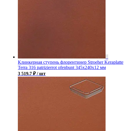
Клинкерная ступень флорентинер Stroeher Keraplatte
Terra 316 patrizierrot ofenbunt 345х240х12 мм
3 519.7
₽
/ шт