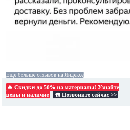
Еще больше отзывов на Яндексе
🔥 Скидки до 50% на материалы! Узнайте
цены и наличие
☎️ Позвоните сейчас >>