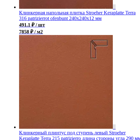
Клинкерная напольная плитка Stroeher Keraplatte Terra
316 patrizierrot ofenbunt 240х240х12 мм
491.1
₽
/ шт
7858 ₽ / м2
Клинкерный плинтус под ступень левый Stroeher
Keraplatte Terra 215 patrizierro длина стороны угла 290 м