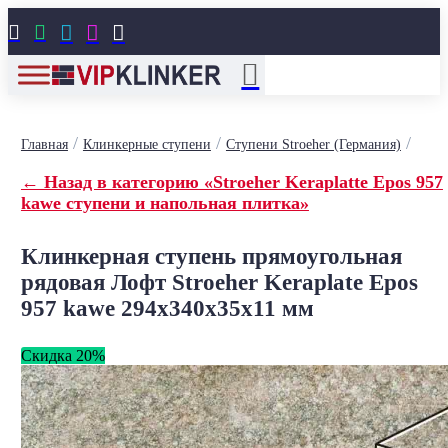





/
/
/
Главная
Клинкерные ступени
Ступени Stroeher (Германия)
← Назад в категорию «Stroeher Keraplatte Epos 957
kawe ступени и напольная плитка»
Клинкерная ступень прямоугольная
рядовая Лофт Stroeher Keraplate Epos
957 kawe 294х340х35х11 мм
Скидка 20%