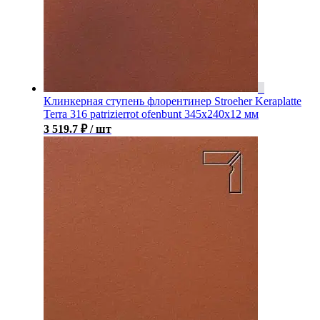
Клинкерная ступень флорентинер Stroeher Keraplatte
Terra 316 patrizierrot ofenbunt 345х240х12 мм
3 519.7
₽
/ шт