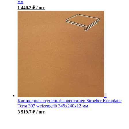
мм
1 440.2
₽
/ шт
Клинкерная ступень флорентинер Stroeher Keraplatte
Terra 307 weizengelb 345х240х12 мм
3 519.7
₽
/ шт