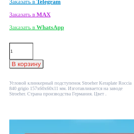
Заказать в
Telegram
Заказать в
MAX
Заказать в
WhatsApp
Количество
товара
Угловой
клинкерный
В корзину
подступенок
Stroeher
Keraplate
Roccia
Угловой клинкерный подступенок Stroeher Keraplate Roccia
840
840 grigio 157х60х60х11 мм. Изготавливается на заводе
grigio
Stroeher. Страна производства Германия. Цвет .
157х60х60х11
мм