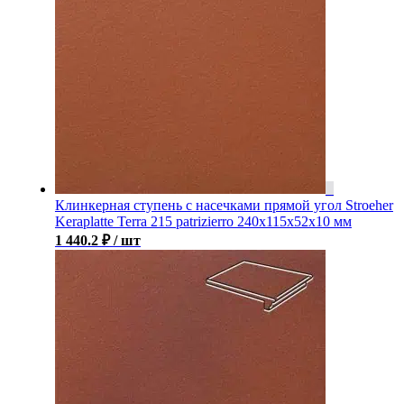
Клинкерная ступень с насечками прямой угол Stroeher
Keraplatte Terra 215 patrizierro 240х115х52х10 мм
1 440.2
₽
/ шт