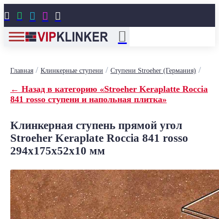





/
/
/
Главная
Клинкерные ступени
Ступени Stroeher (Германия)
← Назад в категорию «Stroeher Keraplatte Roccia
841 rosso ступени и напольная плитка»
Клинкерная ступень прямой угол
Stroeher Keraplate Roccia 841 rosso
294х175х52х10 мм