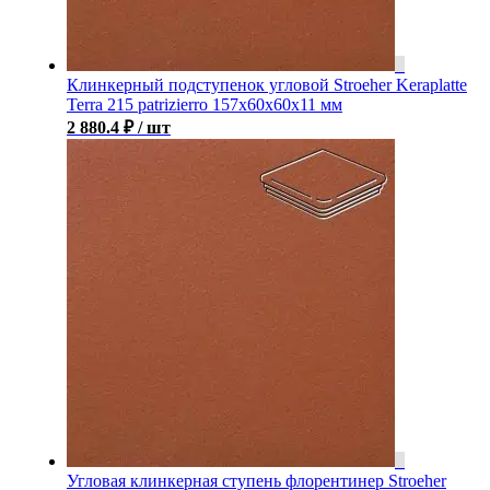
Клинкерный подступенок угловой Stroeher Keraplatte
Terra 215 patrizierro 157х60х60х11 мм
2 880.4
₽
/ шт
Угловая клинкерная ступень флорентинер Stroeher