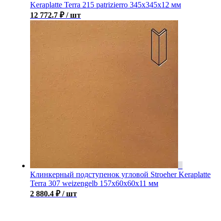
Keraplatte Terra 215 patrizierro 345х345х12 мм
12 772.7
₽
/ шт
Клинкерный подступенок угловой Stroeher Keraplatte
Terra 307 weizengelb 157х60х60х11 мм
2 880.4
₽
/ шт