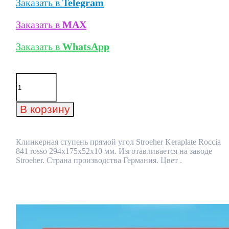
Заказать в
Telegram
Заказать в
MAX
Заказать в
WhatsApp
Количество
товара
Клинкерная
ступень
В корзину
прямой
угол
Stroeher
Keraplate
Клинкерная ступень прямой угол Stroeher Keraplate Roccia
Roccia
841 rosso 294х175х52х10 мм. Изготавливается на заводе
841
Stroeher. Страна производства Германия. Цвет .
rosso
294х175х52х10
мм