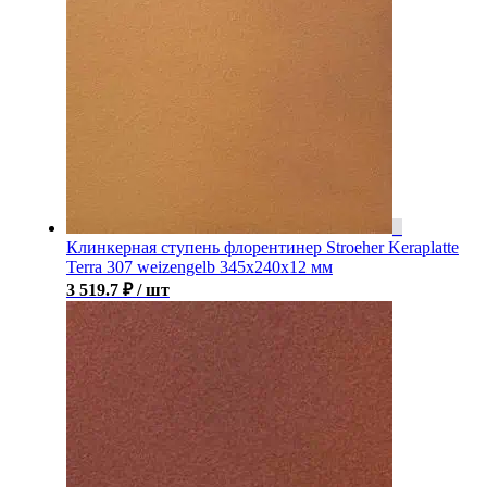
Клинкерная ступень флорентинер Stroeher Keraplatte
Terra 307 weizengelb 345х240х12 мм
3 519.7
₽
/ шт