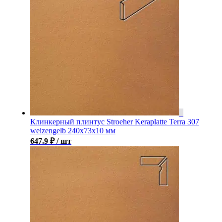
Клинкерный плинтус Stroeher Keraplatte Terra 307
weizengelb 240х73х10 мм
647.9
₽
/ шт