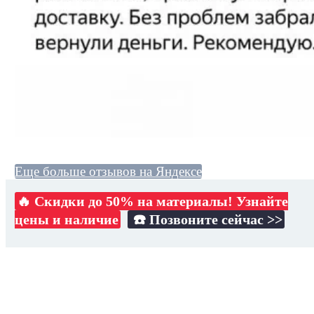
Еще больше отзывов на Яндексе
🔥 Скидки до 50% на материалы! Узнайте
цены и наличие
☎️ Позвоните сейчас >>