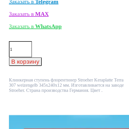
Заказать в
Telegram
Заказать в
MAX
Заказать в
WhatsApp
Количество
товара
Клинкерная
ступень
В корзину
флорентинер
Stroeher
Keraplatte
Terra
Клинкерная ступень флорентинер Stroeher Keraplatte Terra
307
307 weizengelb 345х240х12 мм. Изготавливается на заводе
weizengelb
Stroeher. Страна производства Германия. Цвет .
345х240х12
мм