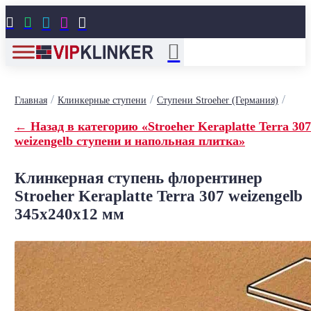





/
/
/
Главная
Клинкерные ступени
Ступени Stroeher (Германия)
← Назад в категорию «Stroeher Keraplatte Terra 307
weizengelb ступени и напольная плитка»
Клинкерная ступень флорентинер
Stroeher Keraplatte Terra 307 weizengelb
345х240х12 мм