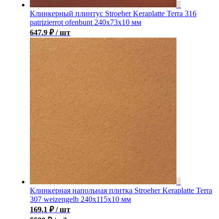
Клинкерный плинтус Stroeher Keraplatte Terra 316
patrizierrot ofenbunt 240х73х10 мм
647.9
₽
/ шт
Клинкерная напольная плитка Stroeher Keraplatte Terra
307 weizengelb 240х115х10 мм
169.1
₽
/ шт