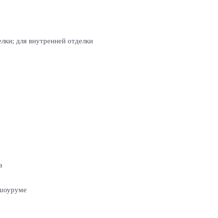
лки; для внутренней отделки
а
 шоуруме