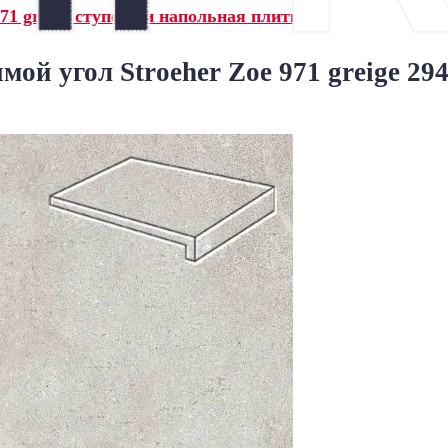
71 greige ступени и напольная плитка»
ой угол Stroeher Zoe 971 greige 29