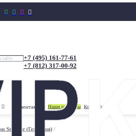




+7 (495) 161-77-61
+7 (812) 317-00-92
Клиентам
Наши шоурумы
Контакты
и Stroeher (Германия)
/