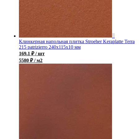
Клинкерная напольная плитка Stroeher Keraplatte Terra
215 patrizierro 240х115х10 мм
169.1
₽
/ шт
5580 ₽ / м2