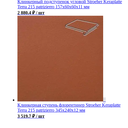
Клинкерный подступенок угловой Stroeher Keraplatte
Terra 215 patrizierro 157х60х60х11 мм
2 880.4
₽
/ шт
Клинкерная ступень флорентинер Stroeher Keraplatte
Terra 215 patrizierro 345х240х12 мм
3 519.7
₽
/ шт