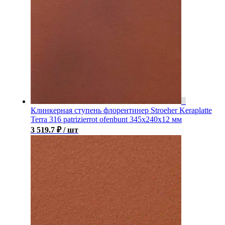
Клинкерная ступень флорентинер Stroeher Keraplatte
Terra 316 patrizierrot ofenbunt 345х240х12 мм
3 519.7
₽
/ шт