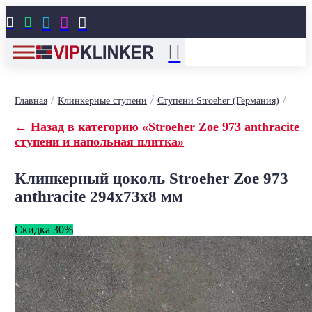





/
/
/
Главная
Клинкерные ступени
Ступени Stroeher (Германия)
← Назад в категорию «Stroeher Zoe 973 anthracite
ступени и напольная плитка»
Клинкерный цоколь Stroeher Zoe 973
anthracite 294х73х8 мм
Скидка 30%