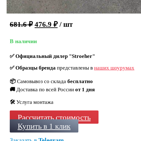
681.6
₽
476.9
₽
/ шт
В наличии
✅
Официальный дилер "Stroeher"
✅
Образцы бренда
представлены в
наших шоурумах
📦
Самовывоз со склада
бесплатно
🚚
Доставка по всей России
от 1 дня
🛠️
Услуга монтажа
Рассчитать стоимость
Купить в 1 клик
Заказать в
Telegram