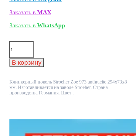
Заказать в
MAX
Заказать в
WhatsApp
Количество
товара
Клинкерный
цоколь
В корзину
Stroeher
Zoe
973
anthracite
Клинкерный цоколь Stroeher Zoe 973 anthracite 294х73х8
294х73х8
мм. Изготавливается на заводе Stroeher. Страна
мм
производства Германия. Цвет .