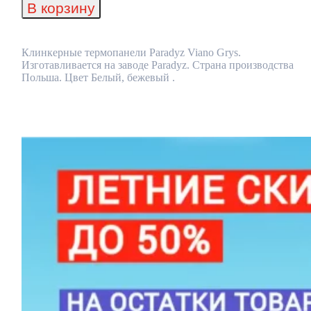
термопанели
В корзину
Paradyz
Viano
Grys
Клинкерные термопанели Paradyz Viano Grys.
Изготавливается на заводе Paradyz. Страна производства
Польша. Цвет Белый, бежевый .