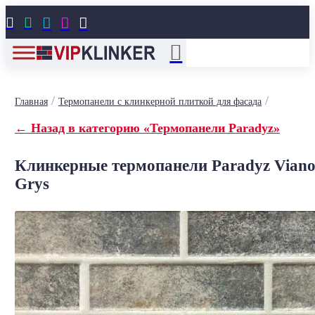





/
/
Главная
Термопанели с клинкерной плиткой для фасада
← Назад в категорию «Термопанели Paradyz»
Клинкерные термопанели Paradyz Vian
Grys