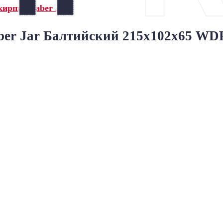
ирпич Faber Jar»
er Jar Балтийский 215x102x65 WD