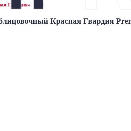
ная Гвардия»
блицовочный Красная Гвардия Prem