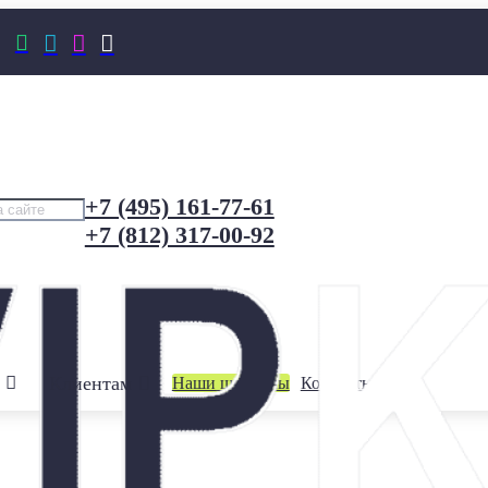




+7 (495) 161-77-61
+7 (812) 317-00-92
Клиентам
Наши шоурумы
Контакты