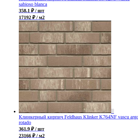
sabioso blanca
358.1
₽
/ шт
17192 ₽ / м2
Клинкерный кирпич Feldhaus Klinker K764NF vascu arg
rotado
361.9
₽
/ шт
23166 ₽ / м2