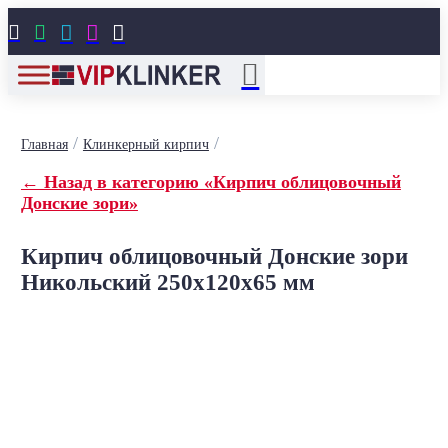





/
/
Главная
Клинкерный кирпич
← Назад в категорию «Кирпич облицовочный
Донские зори»
Кирпич облицовочный Донские зори
Никольский 250x120x65 мм