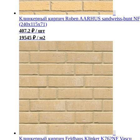
Клинкерный кирпич Roben AARHUS sandweiss-bunt NF
(240х115х71)
407.2
₽
/ шт
19545 ₽ / м2
Клинкерный кирпич Feldhaus Klinker K762NF Vascu