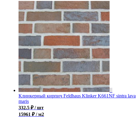
Клинкерный кирпич Feldhaus Klinker K661NF sintra lava
maris
332.5
₽
/ шт
15961 ₽ / м2