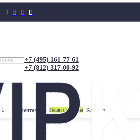




+7 (495) 161-77-61
+7 (812) 317-00-92
Клиентам
Наши шоурумы
Контакты