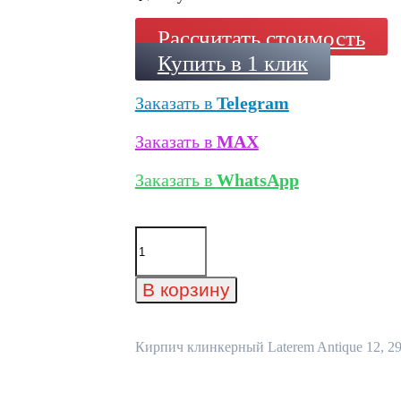
Рассчитать стоимость
Купить в 1 клик
Заказать в
Telegram
Заказать в
MAX
Заказать в
WhatsApp
Количество
товара
Кирпич
клинкерный
В корзину
Laterem
Antique
12,
290x85x50
Кирпич клинкерный Laterem Antique 12, 29
мм