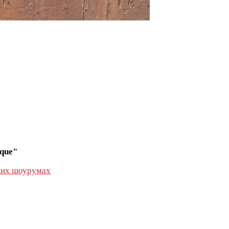
que"
их шоурумах