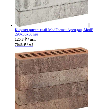
Кирпич ригельный ModFormat Арендал, ModF
290x85x50 мм
125.8
₽
/ шт.
7046 ₽ / м2