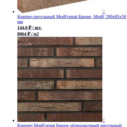
Кирпич ригельный ModFormat Брюне, ModF 290x85x50
мм
144.0
₽
/ шт.
8064 ₽ / м2
Кирпич ModFormat Брюне облицовочный ригельный,