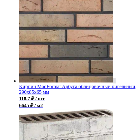
Кирпич ModFormat Арбуга облицовочный ригельный,
290x85x65 мм
118.7
₽
/ шт
6645 ₽ / м2