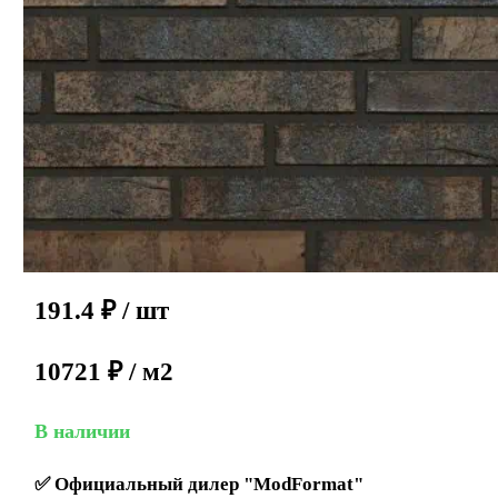
191.4
₽
/ шт
10721 ₽ / м2
В наличии
✅
Официальный дилер "ModFormat"