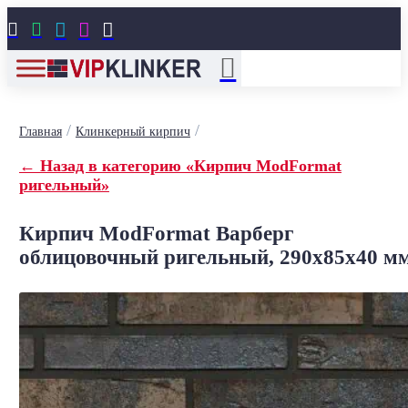





/
/
Главная
Клинкерный кирпич
← Назад в категорию «Кирпич ModFormat
ригельный»
Кирпич ModFormat Варберг
облицовочный ригельный, 290x85x40 м