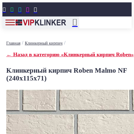





/
/
Главная
Клинкерный кирпич
← Назад в категорию «Клинкерный кирпич Roben»
Клинкерный кирпич Roben Malmo NF
(240x115x71)